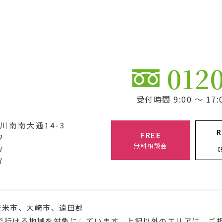
012
受付時間 9:00 ～ 
川南南大通14-3
R
FREE
2
無料相談会
7
【
7
登米市、大崎市、遠田郡
で行ける地域を対象にしています。上記以外のエリアは、ご