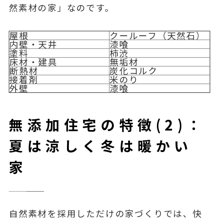
然素材の家」なのです。
屋根
クールーフ（天然石）
内壁・天井
漆喰
塗料
柿渋
床材・建具
無垢材
断熱材
炭化コルク
接着剤
米のり
外壁
漆喰
無添加住宅の特徴(2)：
夏は涼しく冬は暖かい
家
自然素材を採用しただけの家づくりでは、快