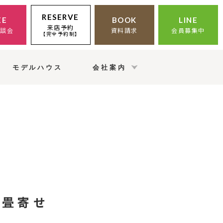
RESERVE
EE
BOOK
LINE
来店予約
相談会
資料請求
会員募集中
【完全予約制】
モデルハウス
会社案内
／畳寄せ