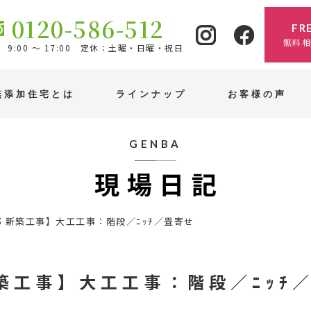
0120-586-512
FR
無料
9:00 ～ 17:00 定休：土曜・日曜・祝日
無添加住宅とは
ラインナップ
お客様の声
GENBA
現場日記
邸 新築工事】大工工事：階段／ﾆｯﾁ／畳寄せ
新築工事】大工工事：階段／ﾆｯﾁ